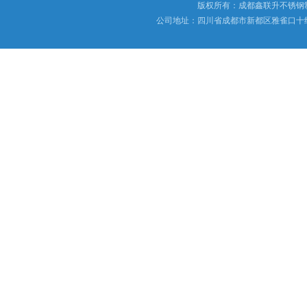
版权所有：成都鑫联升不锈钢
公司地址：四川省成都市新都区雅雀口十组173号