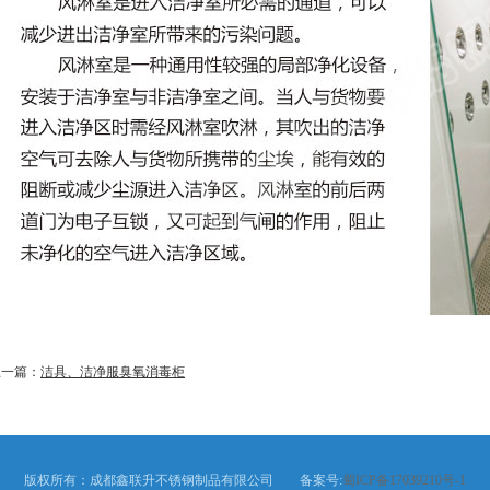
上一篇：
洁具、洁净服臭氧消毒柜
版权所有：成都鑫联升不锈钢制品有限公司 备案号:
蜀ICP备17039210号-1